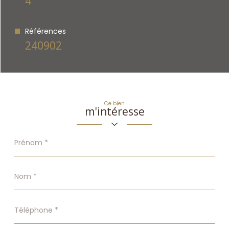
4
Références
240902
Ce bien
m'intéresse
Prénom
*
Nom
*
Téléphone
*