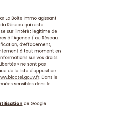
 par La Boite Immo agissant
 du Réseau qui reste
 sur l'intérêt légitime de
ées à l'Agence / au Réseau.
ification, d’effacement,
onsentement à tout moment en
informations sur vos droits.
Libertés » ne sont pas
e de la liste d'opposition
ww.bloctel.gouv.fr
. Dans le
nnées sensibles dans le
tilisation
de Google