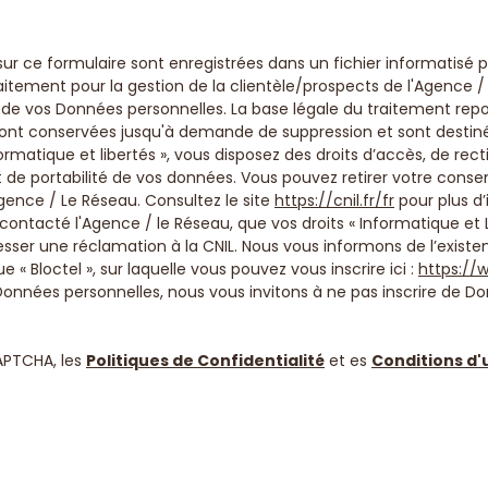
 sur ce formulaire sont enregistrées dans un fichier informatisé
tement pour la gestion de la clientèle/prospects de l'Agence /
e vos Données personnelles. La base légale du traitement repose
 sont conservées jusqu'à demande de suppression et sont destin
rmatique et libertés », vous disposez des droits d’accès, de rect
 et de portabilité de vos données. Vous pouvez retirer votre c
ence / Le Réseau. Consultez le site
https://cnil.fr/fr
pour plus d’
 contacté l'Agence / le Réseau, que vos droits « Informatique et 
ser une réclamation à la CNIL. Nous vous informons de l’existenc
 Bloctel », sur laquelle vous pouvez vous inscrire ici :
https://w
Données personnelles, nous vous invitons à ne pas inscrire de Do
APTCHA, les
Politiques de Confidentialité
et es
Conditions d'u