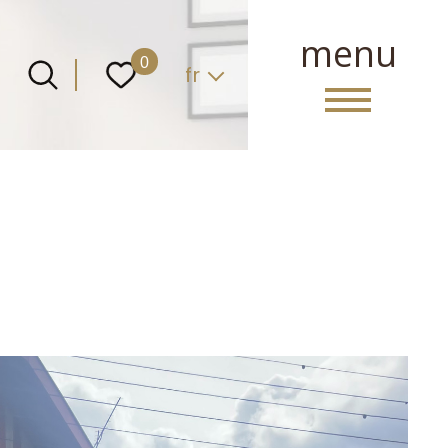
menu
Langue
0
fr