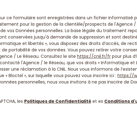
 sur ce formulaire sont enregistrées dans un fichier informatisé
tement pour la gestion de la clientèle/prospects de l'Agence /
e vos Données personnelles. La base légale du traitement repose
 sont conservées jusqu'à demande de suppression et sont destin
rmatique et libertés », vous disposez des droits d’accès, de rect
 et de portabilité de vos données. Vous pouvez retirer votre c
ence / Le Réseau. Consultez le site
https://cnil.fr/fr
pour plus d’
 contacté l'Agence / le Réseau, que vos droits « Informatique et 
ser une réclamation à la CNIL. Nous vous informons de l’existenc
 Bloctel », sur laquelle vous pouvez vous inscrire ici :
https://w
Données personnelles, nous vous invitons à ne pas inscrire de Do
APTCHA, les
Politiques de Confidentialité
et es
Conditions d'u