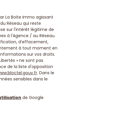
 par La Boite Immo agissant
 du Réseau qui reste
 sur l'intérêt légitime de
ées à l'Agence / au Réseau.
ification, d’effacement,
onsentement à tout moment en
informations sur vos droits.
Libertés » ne sont pas
e de la liste d'opposition
ww.bloctel.gouv.fr
. Dans le
nnées sensibles dans le
tilisation
de Google